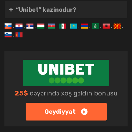
“Unibet” kazinodur?
,
,
,
,
,
,
,
,
,
,
,
,
25$
dəyərində xoş gəldin bonusu
Qeydiyyat