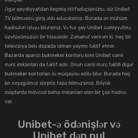
Əgər qeydiyyatdan keçmiş istifadəçisinizsə, siz Unibet
TV bölməsinə giriş əldə edəcəksiniz. Burada ən mühüm
hadisələri izləyə bilərsiniz. Və hər şey Unibet cəmiyyətinə
üzvlüyünüzün bir hissəsidir. Zəmanət verirəm ki, heç bir
televiziya belə dozada idman yayımı təklif etmir.
Bazarda aparıcı bukmeker kontoru kimi Unibet canlı
mərc imkanları da təklif edir. Onun canlı mərc təklifi digər
bukmeker kontorları ilə müqayisə edilə bilər. Burada heç
bir xoşagəlməz sürpriz tapa bilməzsiniz. Böyük
miqdarda mövcud bahis imkanları olan bir çox hadisə
var.
Unibet-ə ödənişlər və
Unibet dən pul