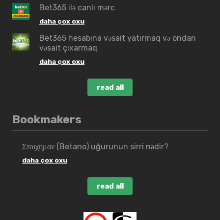
Bet365 ilə canlı mərc
daha çox oxu
Bet365 hesabına vəsait yatırmaq və ondan
vəsait çıxarmaq
daha çox oxu
read all
Bookmakers
Στοιχημαν (Betano) uğurunun sirri nədir?
daha çox oxu
read all