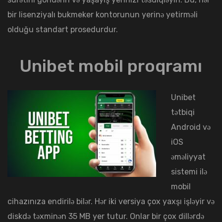
bir lisenziyalı bukmeker kontorunun yerinə yetirməli
olduğu standart prosedurdur.
Unibet mobil proqramı
Unibet
tətbiqi
Android və
iOS
əməliyyat
sistemi ilə
mobil
cihazınıza endirilə bilər. Hər iki versiya çox yaxşı işləyir və
diskdə təxminən 35 MB yer tutur. Onlar bir çox dillərdə