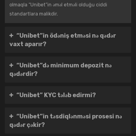
olmaqla “Unibet”in əməl etməli olduğu ciddi
standartlara malikdir.
“Unibet”in ödəniş etməsi nə qədər
vaxt aparır?
“Unibet”də minimum depozit nə
qədərdir?
“Unibet” KYC tələb edirmi?
“Unibet”in təsdiqlənməsi prosesi nə
qədər çəkir?