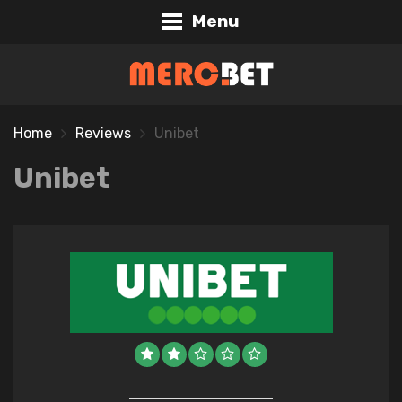
Menu
Home
Reviews
Unibet
Unibet